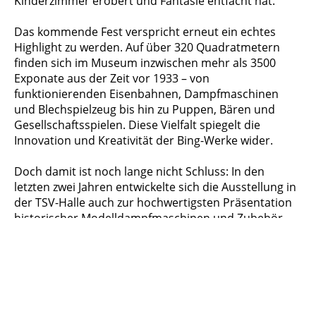
Kinderzimmer erobert und Fantasie entfacht hat.
Das kommende Fest verspricht erneut ein echtes
Highlight zu werden. Auf über 320 Quadratmetern
finden sich im Museum inzwischen mehr als 3500
Exponate aus der Zeit vor 1933 – von
funktionierenden Eisenbahnen, Dampfmaschinen
und Blechspielzeug bis hin zu Puppen, Bären und
Gesellschaftsspielen. Diese Vielfalt spiegelt die
Innovation und Kreativität der Bing-Werke wider.
Doch damit ist noch lange nicht Schluss: In den
letzten zwei Jahren entwickelte sich die Ausstellung in
der TSV-Halle auch zur hochwertigsten Präsentation
historischer Modelldampfmaschinen und Zubehör
und zog zahlreiche Besucher an. Schon im Februar
waren sämtliche Ausstellerplätze vergeben. Hier
können Interessierte direkt mit Fachleuten ins
Gespräch kommen, seltene Exemplare bestaunen
und sich von der Sammeltradition inspirieren lassen.
Die großzügige Fläche eröffnet neue Möglichkeiten,