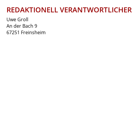
REDAKTIONELL VERANTWORTLICHER
Uwe Groll
An der Bach 9
67251 Freinsheim
EU-STREITSCHLICHTUNG
Die Europäische Kommission stellt eine Plattform zur Onl
Unsere E-Mail-Adresse finden Sie oben im Impressum.
VERBRAUCHER­STREIT­BEILEGUNG/UN
Wir sind nicht bereit oder verpflichtet, an Streitbeileg
Haftung für Inhalte
Als Diensteanbieter sind wir gemäß § 7 Abs.1 TMG für ei
Diensteanbieter jedoch nicht verpflichtet, übermittelt
rechtswidrige Tätigkeit hinweisen.
Verpflichtungen zur Entfernung oder Sperrung der Nutz
jedoch erst ab dem Zeitpunkt der Kenntnis einer konkr